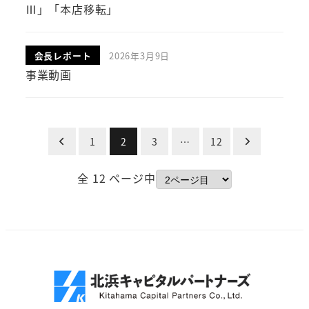
Ⅲ」「本店移転」
会長レポート
2026年3月9日
投稿日
事業動画
投
1
2
3
…
12
稿
全 12 ページ中
の
ペ
ー
ジ