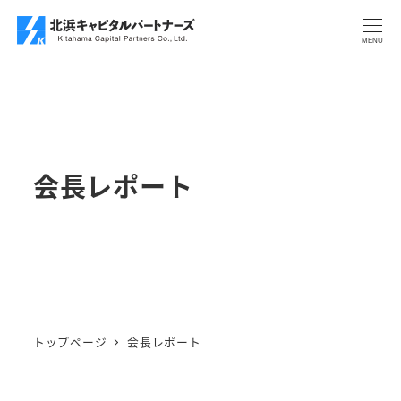
メ
イ
MENU
ン
コ
ン
テ
ン
会長レポート
ツ
へ
移
動
トップページ
会長レポート