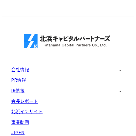
の
ペ
ー
ジ
送
り
会社情報
PR情報
IR情報
会長レポート
北浜インサイト
事業動画
JP/EN