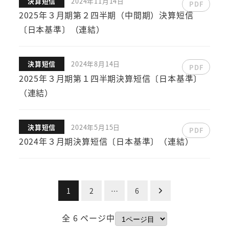
決算短信
2024年11月14日
投稿日
2025年３月期第２四半期（中間期）決算短信
〔日本基準〕（連結）
決算短信
2024年8月14日
投稿日
2025年３月期第１四半期決算短信〔日本基準〕
（連結）
決算短信
2024年5月15日
投稿日
2024年３月期決算短信〔日本基準〕（連結）
投
1
2
…
6
稿
全 6 ページ中