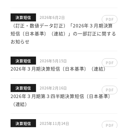
決算短信
2026年6月2日
投稿日
（訂正・数値データ訂正）「2026年３月期決算
短信〔日本基準〕（連結）」の一部訂正に関する
お知らせ
決算短信
2026年5月15日
投稿日
2026年３月期決算短信〔日本基準〕（連結）
決算短信
2026年2月16日
投稿日
2026年３月期第３四半期決算短信〔日本基準〕
（連結）
決算短信
2025年11月14日
投稿日