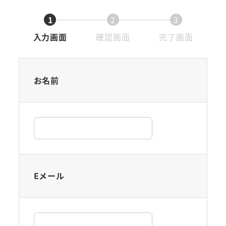
1
2
3
現
現
現
入力画面
確認画面
完了画面
在
在
在
表
表
表
示
示
示
お名前
さ
さ
さ
れ
れ
れ
て
て
て
い
い
い
る
る
る
画
画
画
Eメール
面
面
面
で
で
で
す。
す。
す。