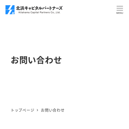
メ
イ
MENU
ン
コ
ン
テ
ン
お問い合わせ
ツ
へ
移
動
トップページ
お問い合わせ