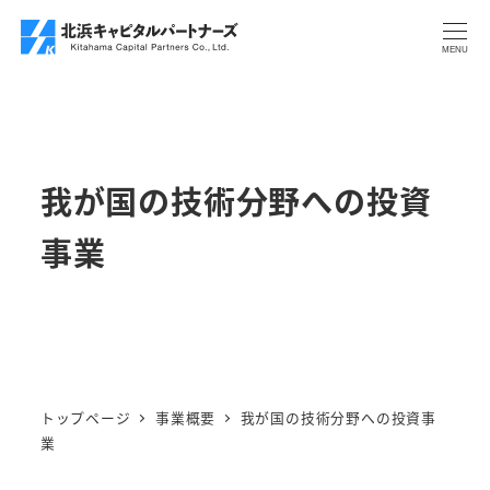
メ
イ
MENU
ン
コ
ン
テ
我が国の技術分野への投資
ン
ツ
事業
へ
移
動
トップページ
事業概要
我が国の技術分野への投資事
業