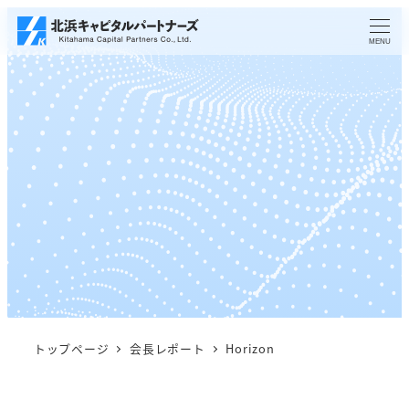
メ
イ
MENU
ン
コ
ン
テ
ン
ツ
へ
移
動
トップページ
会長レポート
Horizon