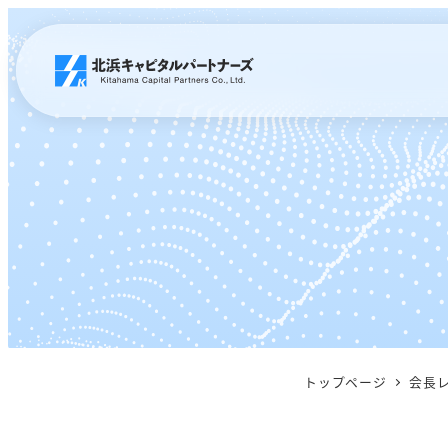
メ
イ
ン
コ
ン
テ
ン
ツ
へ
移
動
トップページ
会長