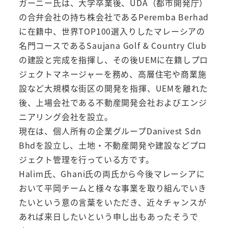
ガーニー氏は、大学卒業後、UDA（都市開発庁）
の合弁会社の持ち株会社であるPeremba Berhad
に在籍中、世界TOP100選入りしたマレーシアの
名門コースであるSaujana Golf & Country Club
の建設と完成を指揮し、その後UEMに在籍しプロ
ジェクトマネージャーを務め、高層住宅や商業施
設など大規模な街区の開発を指揮、UEMを離れた
後、上場会社である不動産開発会社およびエンジ
ニアリング会社を設立。
現在は、個人所有の企業グループDanivest Sdn
Bhdを設立し、土地・不動産開発や建設などプロ
ジェクト管理を行っている方です。
Halim氏、Ghani氏の両氏から今後マレーシアに
おいて平岡チームと様々な事業を取り組んでいき
たいという意の言葉をいただき、近々チャンスが
あれば来日したいという申し出もあったそうで