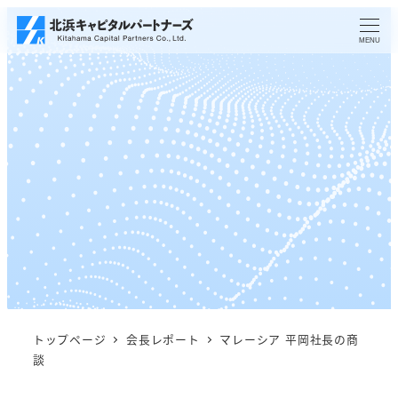
メ
イ
MENU
ン
コ
ン
テ
ン
ツ
へ
移
動
トップページ
会長レポート
マレーシア 平岡社長の商
談