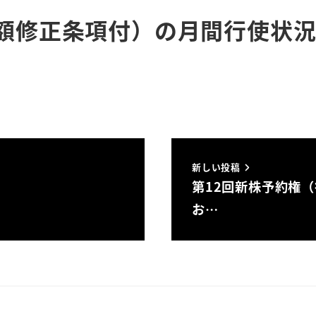
価額修正条項付）の月間行使状
新しい投稿
第12回新株予約権
お…