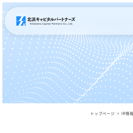
メ
イ
ン
コ
ン
テ
ン
ツ
へ
移
動
トップページ
IR情