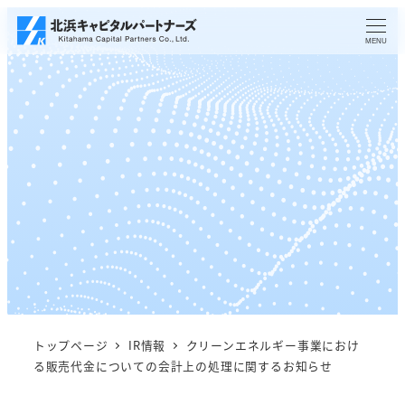
メ
イ
MENU
ン
コ
ン
テ
ン
ツ
へ
移
動
トップページ
IR情報
クリーンエネルギー事業におけ
る販売代金についての会計上の処理に関するお知らせ