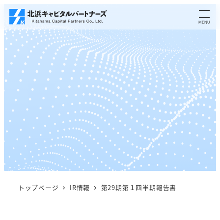
メ
イ
MENU
ン
コ
ン
テ
ン
ツ
へ
移
動
トップページ
IR情報
第29期第１四半期報告書