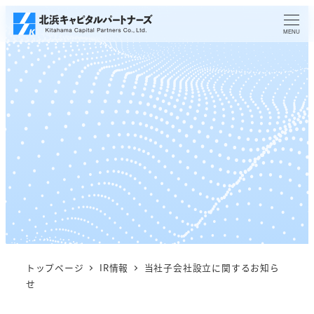
メ
イ
MENU
ン
コ
ン
テ
ン
ツ
へ
移
動
トップページ
IR情報
当社子会社設立に関するお知ら
せ