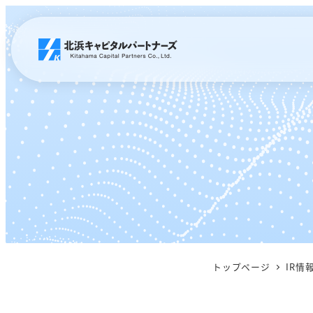
メ
イ
ン
コ
ン
テ
ン
ツ
へ
移
動
トップページ
IR情