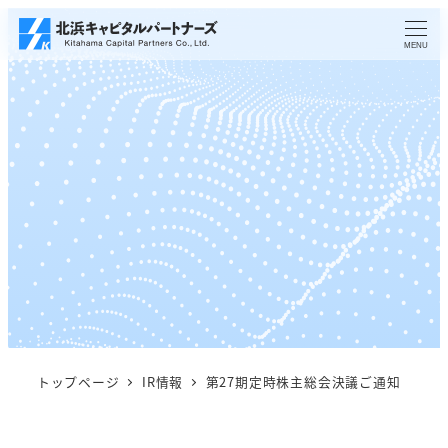
メ
イ
MENU
ン
コ
ン
テ
ン
ツ
へ
移
動
トップページ
IR情報
第27期定時株主総会決議ご通知