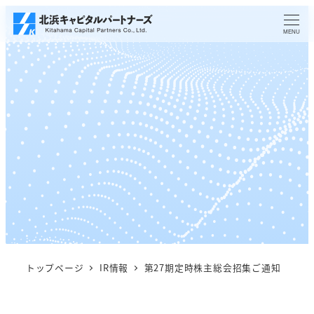
メ
イ
MENU
ン
コ
ン
テ
ン
ツ
へ
移
動
トップページ
IR情報
第27期定時株主総会招集ご通知