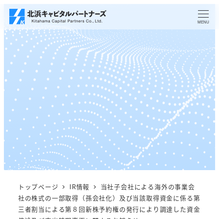
メ
イ
MENU
ン
コ
ン
テ
ン
ツ
へ
移
動
トップページ
IR情報
当社子会社による海外の事業会
社の株式の一部取得（孫会社化）及び当該取得資金に係る第
三者割当による第８回新株予約権の発行により調達した資金