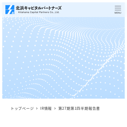
メ
イ
MENU
ン
コ
ン
テ
ン
ツ
へ
移
動
トップページ
IR情報
第27期第1四半期報告書