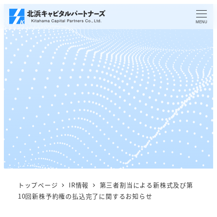
メ
イ
MENU
ン
コ
ン
テ
ン
ツ
へ
移
動
トップページ
IR情報
第三者割当による新株式及び第
10回新株予約権の払込完了に関するお知らせ