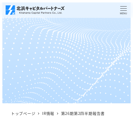
メ
イ
MENU
ン
コ
ン
テ
ン
ツ
へ
移
動
トップページ
IR情報
第26期第2四半期報告書