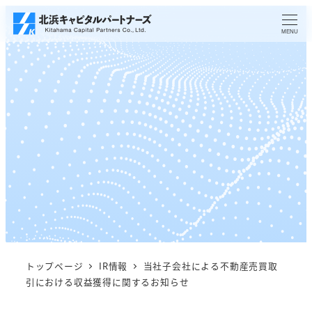
メ
イ
MENU
ン
コ
ン
テ
ン
ツ
へ
移
動
トップページ
IR情報
当社子会社による不動産売買取
引における収益獲得に関するお知らせ