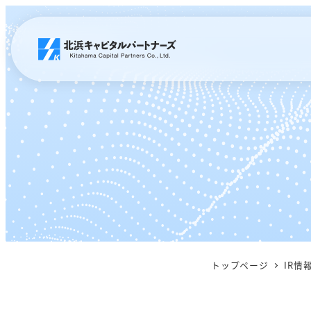
メ
イ
ン
コ
ン
テ
ン
ツ
へ
移
動
トップページ
IR情