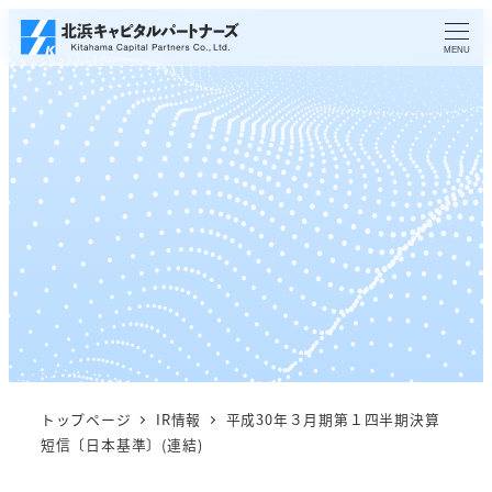
メ
イ
MENU
ン
コ
ン
テ
ン
ツ
へ
移
動
トップページ
IR情報
平成30年３月期第１四半期決算
短信〔日本基準〕(連結)