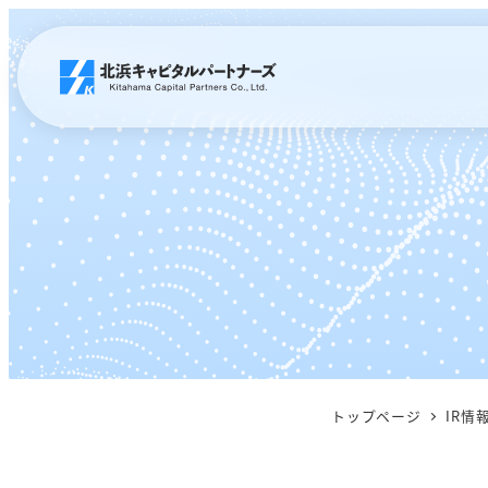
メ
イ
ン
コ
ン
テ
ン
ツ
へ
移
動
トップページ
IR情