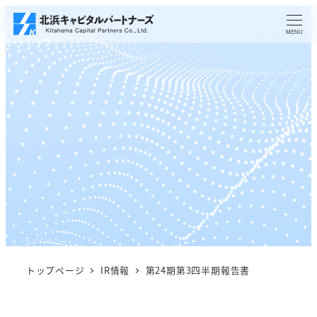
メ
イ
MENU
ン
コ
ン
テ
ン
ツ
へ
移
動
トップページ
IR情報
第24期第3四半期報告書