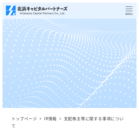
メ
イ
MENU
ン
コ
ン
テ
ン
ツ
へ
移
動
トップページ
IR情報
支配株主等に関する事項につい
て