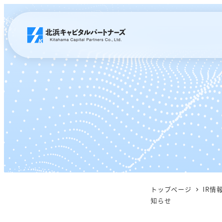
メ
イ
ン
コ
ン
テ
ン
ツ
へ
移
動
トップページ
IR情
知らせ