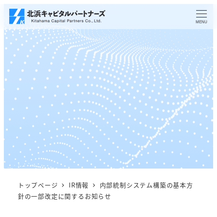
メ
イ
MENU
ン
コ
ン
テ
ン
ツ
へ
移
動
トップページ
IR情報
内部統制システム構築の基本方
針の一部改定に関するお知らせ