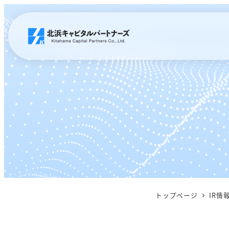
メ
イ
ン
コ
ン
テ
ン
ツ
へ
移
動
トップページ
IR情