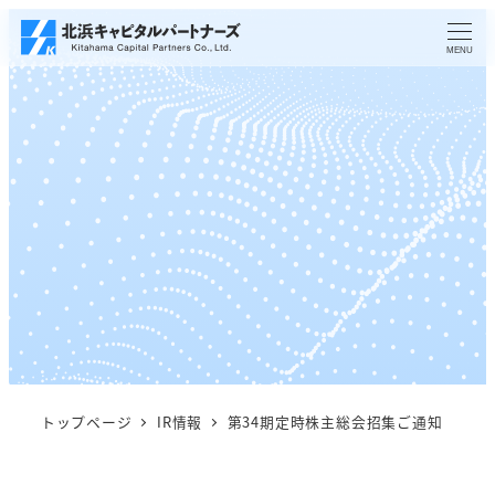
メ
イ
MENU
ン
コ
ン
テ
ン
ツ
へ
移
動
トップページ
IR情報
第34期定時株主総会招集ご通知