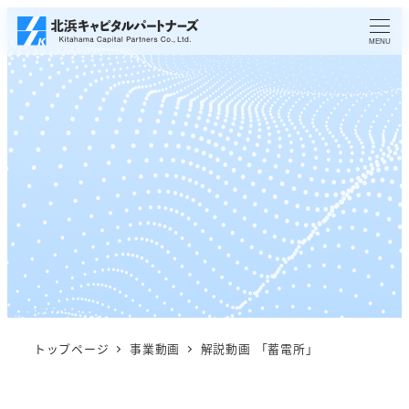
メ
イ
MENU
ン
コ
ン
テ
ン
ツ
へ
移
動
トップページ
事業動画
解説動画 「蓄電所」