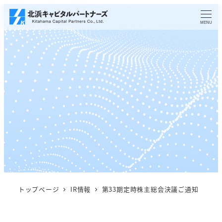
メ
イ
MENU
ン
コ
ン
テ
ン
ツ
へ
移
動
トップページ
IR情報
第33期定時株主総会決議ご通知