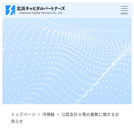
メ
イ
MENU
ン
コ
ン
テ
ン
ツ
へ
移
動
トップページ
IR情報
公認会計士等の異動に関するお
知らせ