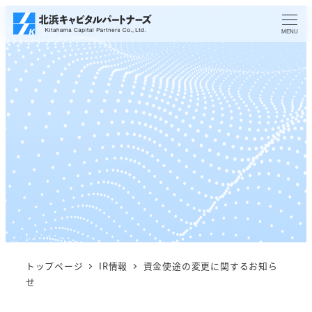
メ
イ
MENU
ン
コ
ン
テ
ン
ツ
へ
移
動
トップページ
IR情報
資金使途の変更に関するお知ら
せ