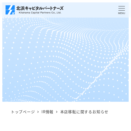
メ
イ
MENU
ン
コ
ン
テ
ン
ツ
へ
移
動
トップページ
IR情報
本店移転に関するお知らせ