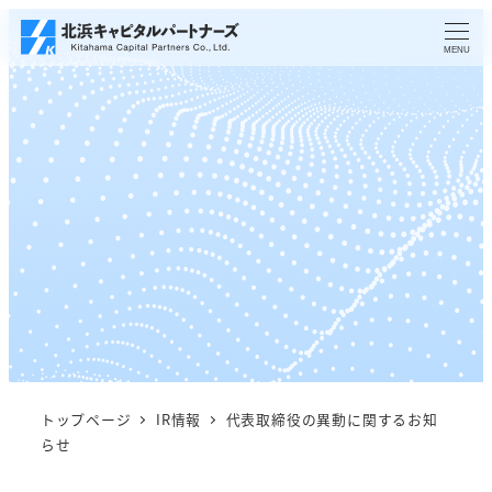
メ
イ
MENU
ン
コ
ン
テ
ン
ツ
へ
移
動
トップページ
IR情報
代表取締役の異動に関するお知
らせ