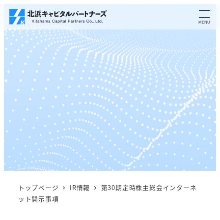
メ
イ
MENU
ン
コ
ン
テ
ン
ツ
へ
移
動
トップページ
IR情報
第30期定時株主総会インターネ
ット開示事項