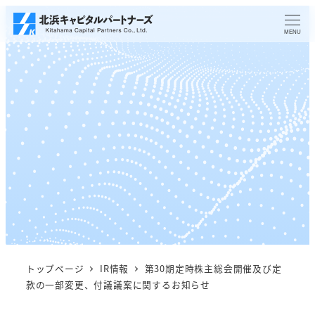
メ
イ
MENU
ン
コ
ン
テ
ン
ツ
へ
移
動
トップページ
IR情報
第30期定時株主総会開催及び定
款の一部変更、付議議案に関するお知らせ