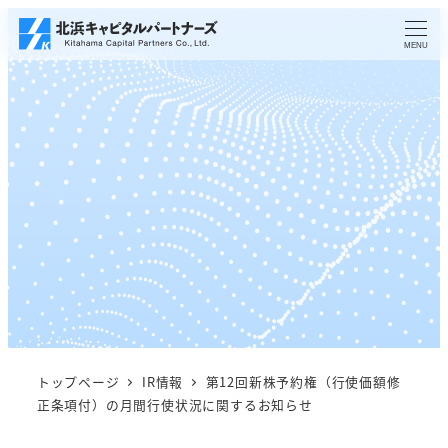
メ
イ
MENU
ン
コ
ン
テ
ン
ツ
へ
移
動
トップページ
IR情報
第12回新株予約権（行使価額修
正条項付）の月間行使状況に関するお知らせ